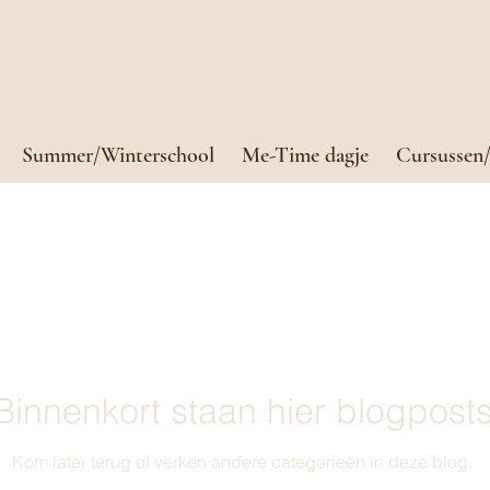
Summer/Winterschool
Me-Time dagje
Cursussen/
Binnenkort staan hier blogpost
Kom later terug of verken andere categorieën in deze blog.