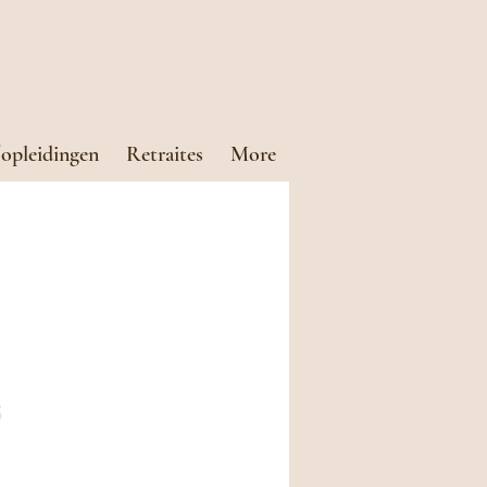
opleidingen
Retraites
More
s