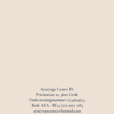
Ayuryoga Center BV
Priemstraat 21, 3600 Genk
Ondernemingsnummer 0742624674
Bank AXA - BE14 7512 0917 5183
ayuryogacenter@hotmail.com