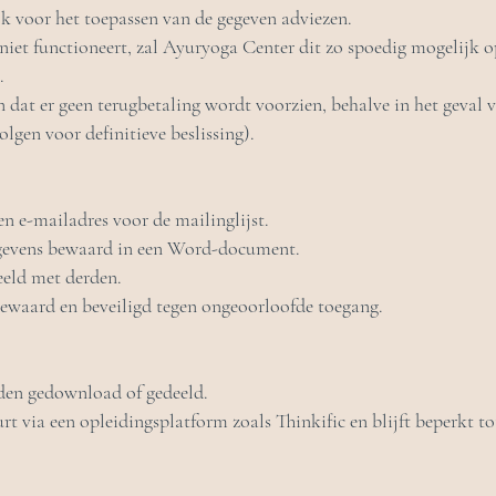
ijk voor het toepassen van de gegeven adviezen.
 niet functioneert, zal Ayuryoga Center dit zo spoedig mogelijk 
.
dat er geen terugbetaling wordt voorzien, behalve in het geval va
olgen voor definitieve beslissing).
 e-mailadres voor de mailinglijst.
gevens bewaard in een Word-document.
eeld met derden.
ewaard en beveiligd tegen ongeoorloofde toegang.
den gedownload of gedeeld.
t via een opleidingsplatform zoals Thinkific en blijft beperkt to