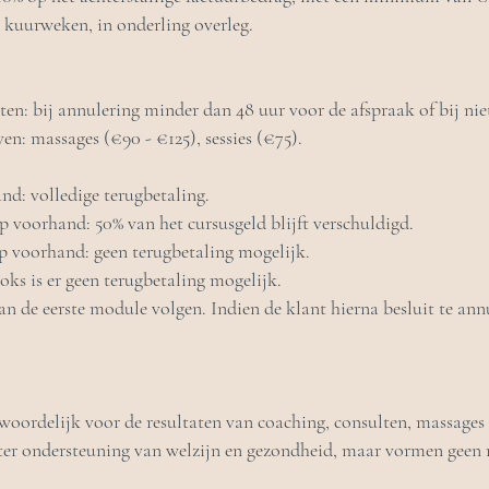
 kuurweken, in onderling overleg.
en: bij annulering minder dan 48 uur voor de afspraak of bij nie
en: massages (€90 - €125), sessies (€75).
nd: volledige terugbetaling.
p voorhand: 50% van het cursusgeld blijft verschuldigd.
 voorhand: geen terugbetaling mogelijk.
oks is er geen terugbetaling mogelijk.
an de eerste module volgen. Indien de klant hierna besluit te annu
oordelijk voor de resultaten van coaching, consulten, massages 
ter ondersteuning van welzijn en gezondheid, maar vormen geen 