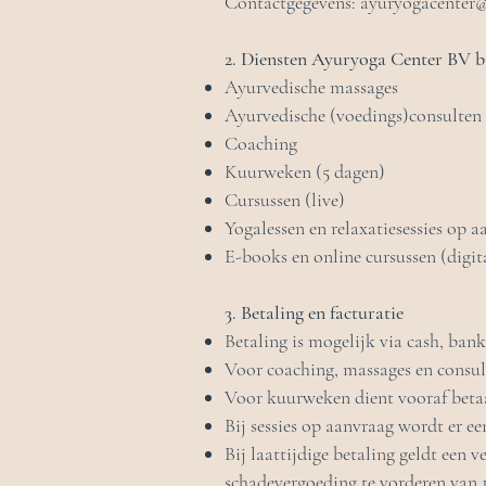
Contactgegevens: ayuryogacenter
2. Diensten Ayuryoga Center BV bi
Ayurvedische massages
Ayurvedische (voedings)consulten
Coaching
Kuurweken (5 dagen)
Cursussen (live)
Yogalessen en relaxatiesessies op 
E-books en online cursussen (digit
3. Betaling en facturatie
Betaling is mogelijk via cash, bank
Voor coaching, massages en consul
Voor kuurweken dient vooraf beta
Bij sessies op aanvraag wordt er e
Bij laattijdige betaling geldt een
schadevergoeding te vorderen van 