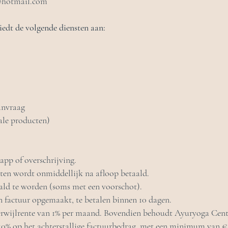
@hotmail.com
edt de volgende diensten aan:
aanvraag
ale producten)
app of overschrijving.
ten wordt onmiddellijk na afloop betaald.
ald te worden (soms met een voorschot).
en factuur opgemaakt, te betalen binnen 10 dagen.
 verwijlrente van 1% per maand. Bovendien behoudt Ayuryoga Cente
10% op het achterstallige factuurbedrag, met een minimum van €