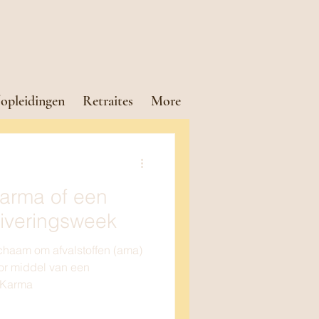
opleidingen
Retraites
More
arma of een
iveringsweek
ichaam om afvalstoffen (ama)
oor middel van een
 Karma