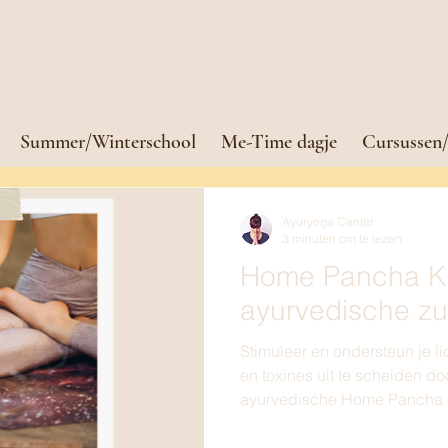
Summer/Winterschool
Me-Time dagje
Cursussen/
Ayuryoga Center
3 minuten om te lezen
Home Pancha K
ayurvedische zu
Stimuleer en ondersteun je l
en toxines uit te scheiden d
ayurvedische Home Pancha