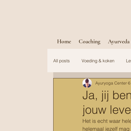
Home
Coaching
Ayurveda
All posts
Voeding & koken
Le
Ayuryoga Center
6
Ja, jij b
jouw leve
Het is echt waar hel
helemaal jezelf mag 