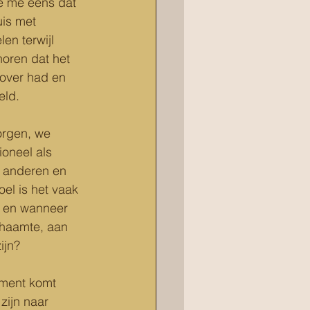
de me eens dat 
uis met 
en terwijl 
oren dat het 
 over had en 
eld.
orgen, we 
oneel als 
r anderen en 
el is het vaak 
t en wanneer 
chaamte, aan 
ijn?
oment komt 
zijn naar 