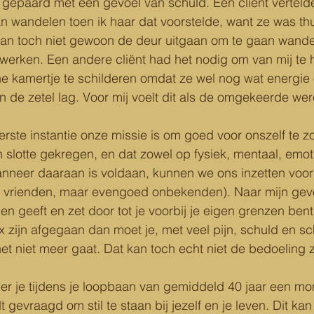
t gepaard met een gevoel van schuld. Een cliënt vertel
an wandelen toen ik haar dat voorstelde, want ze was th
dan toch niet gewoon de deur uitgaan om te gaan wandel
erken. Een andere cliënt had het nodig om van mij te h
ne kamertje te schilderen omdat ze wel nog wat energie
in de zetel lag. Voor mij voelt dit als de omgekeerde wer
eerste instantie onze missie is om goed voor onszelf te z
 slotte gekregen, en dat zowel op fysiek, mentaal, emoti
wanneer daaraan is voldaan, kunnen we ons inzetten voo
, vrienden, maar evengoed onbekenden). Naar mijn gevo
en geeft en zet door tot je voorbij je eigen grenzen ben
x zijn afgegaan dan moet je, met veel pijn, schuld en s
het niet meer gaat. Dat kan toch echt niet de bedoeling z
 er je tijdens je loopbaan van gemiddeld 40 jaar een m
gevraagd om stil te staan bij jezelf en je leven. Dit kan 