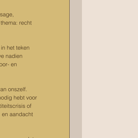
sage, 
 thema: recht 
in het teken 
we nadien 
oor- en 
an onszelf. 
nodig hebt voor 
eitscrisis of 
em en aandacht 