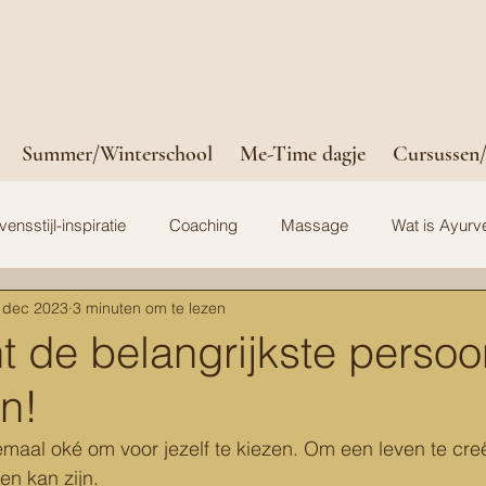
Summer/Winterschool
Me-Time dagje
Cursussen/
vensstijl-inspiratie
Coaching
Massage
Wat is Ayurv
 dec 2023
3 minuten om te lezen
ent de belangrijkste persoo
n!
emaal oké om voor jezelf te kiezen. Om een leven te creë
en kan zijn.