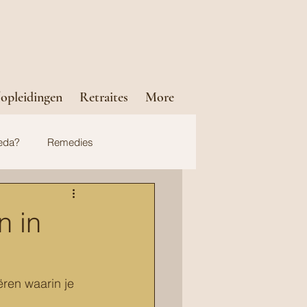
opleidingen
Retraites
More
eda?
Remedies
n in
ren waarin je 