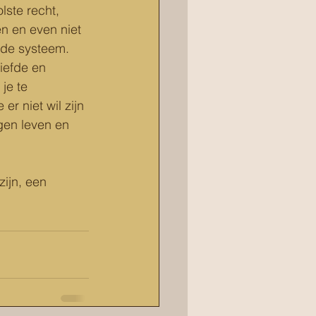
lste recht, 
en en even niet 
fde systeem. 
iefde en 
je te 
er niet wil zijn 
gen leven en 
zijn, een 